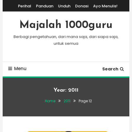
Skip
Perihal
Panduan
Unduh
Donasi
Ayo Menulis!
To
Content
Majalah 1000guru
Berbagi pengetahuan, dari mana saja, dari siapa saja,
untuk semua
Menu
Search
Year:
2011
Home
2011
Page 12