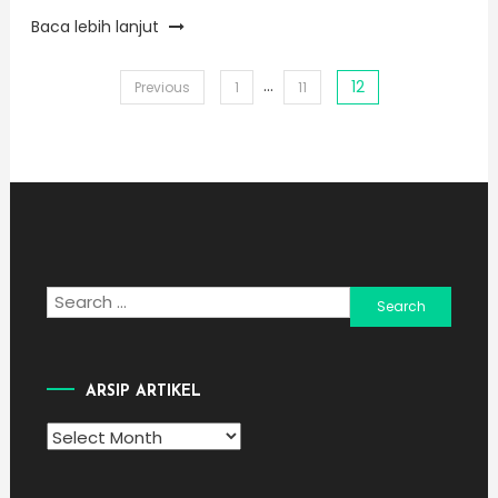
Baca lebih lanjut
…
12
Posts
Previous
1
11
pagination
Search
for:
ARSIP ARTIKEL
Arsip
Artikel