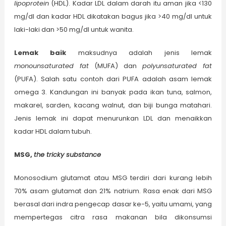
lipoprotein
(HDL). Kadar LDL dalam darah itu aman jika <130
mg/dl dan kadar HDL dikatakan bagus jika >40 mg/dl untuk
laki-laki dan >50 mg/dl untuk wanita.
L
emak baik
maksudnya adalah jenis lemak
monounsaturated fat
(MUFA) dan
polyunsaturated fat
(PUFA). Salah satu contoh dari PUFA adalah asam lemak
omega 3. Kandungan ini banyak pada ikan tuna, salmon,
makarel, sarden, kacang walnut, dan biji bunga matahari.
Jenis lemak ini dapat menurunkan LDL dan menaikkan
kadar HDL dalam tubuh.
MSG,
the tricky substance
Monosodium glutamat atau MSG terdiri dari kurang lebih
70% asam glutamat dan 21% natrium. Rasa enak dari MSG
berasal dari indra pengecap dasar ke-5, yaitu umami, yang
mempertegas citra rasa makanan bila dikonsumsi