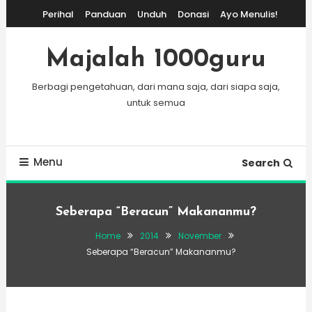
Skip
Perihal
Panduan
Unduh
Donasi
Ayo Menulis!
To
Content
Majalah 1000guru
Berbagi pengetahuan, dari mana saja, dari siapa saja,
untuk semua
Menu
Search
Seberapa “Beracun” Makananmu?
Home
2014
November
Seberapa “Beracun” Makananmu?