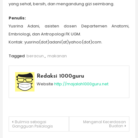
yang sehat, bersih, dan mengandung gizi seimbang.
Penulis:
Yusrina Adani, asisten dosen Departemen Anatomi,
Embriologi, dan Antropologi FK UGM.
Kontak: yusrina(dot)adani(at)yahoo(dot)com.
Tagged
beracun
,
makanan
Redaksi 1000guru
Website
http://majalah1000guru.net
Post
Bulimia sebagai
Mengenal Kecerdasan
Buatan
Gangguan Psikologis
navigation