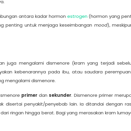
a.
ubungan antara kadar hormon
estrogen
(hormon yang penti
ang penting untuk menjaga keseimbangan
mood
), meskipu
an juga mengalami dismenore (kram yang terjadi sebel
tanyakan kebenarannya pada ibu, atau saudara perempuan k
ang mengalami dismenore.
dismenore
primer
dan
sekunder
. Dismenore primer merupa
k disertai penyakit/penyebab lain. Ia ditandai dengan r
a dari ringan hingga berat. Bagi yang merasakan kram luma