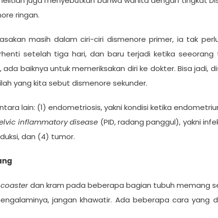
enelitian juga menyebutkan bahwa wanita dengan tingkat Di
ore ringan.
kan masih dalam ciri-ciri dismenore primer, ia tak perlu 
henti setelah tiga hari, dan baru terjadi ketika seeorang
ada baiknya untuk memeriksakan diri ke dokter. Bisa jadi, 
ilah yang kita sebut dismenore sekunder.
a lain: (1) endometriosis, yakni kondisi ketika endometri
elvic
i
nflammatory
d
isease
(PID, radang panggul), yakni inf
duksi, dan (4) tumor.
ang
r coaster
dan kram pada beberapa bagian tubuh memang s
engalaminya, jangan khawatir. Ada beberapa cara yang 