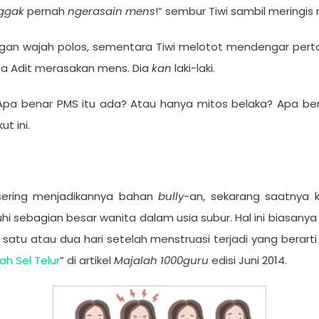
nggak
pernah
ngerasain
mens
!” sembur Tiwi sambil meringi
dengan wajah polos, sementara Tiwi melotot mendengar per
isa Adit merasakan mens. Dia
kan
laki-laki.
Apa benar PMS itu ada? Atau hanya mitos belaka? Apa ben
t ini.
sering menjadikannya bahan
bully
-an, sekarang saatnya 
ebagian besar wanita dalam usia subur. Hal ini biasanya d
satu atau dua hari setelah menstruasi terjadi yang berarti 
ah Sel Telur
” di artikel
Majalah 1000guru
edisi Juni 2014.