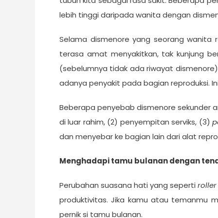
tubuh kita sebagai rasa sakit. Beberapa p
lebih tinggi daripada wanita dengan dismen
Selama dismenore yang seorang wanita rasa
terasa amat menyakitkan, tak kunjung ber
(sebelumnya tidak ada riwayat dismenore), 
adanya penyakit pada bagian reproduksi. In
Beberapa penyebab dismenore sekunder antar
di luar rahim, (2) penyempitan serviks, (3)
p
dan menyebar ke bagian lain dari alat repro
Menghadapi tamu bulanan dengan ten
Perubahan suasana hati yang seperti
rolle
produktivitas. Jika kamu atau temanmu m
pernik si tamu bulanan.