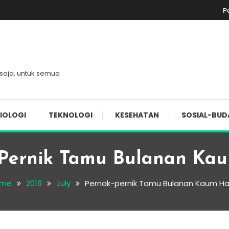
P
 saja, untuk semua
IOLOGI
TEKNOLOGI
KESEHATAN
SOSIAL-BUD
-Pernik Tamu Bulanan Ka
me
2016
July
Pernak-pernik Tamu Bulanan Kaum H