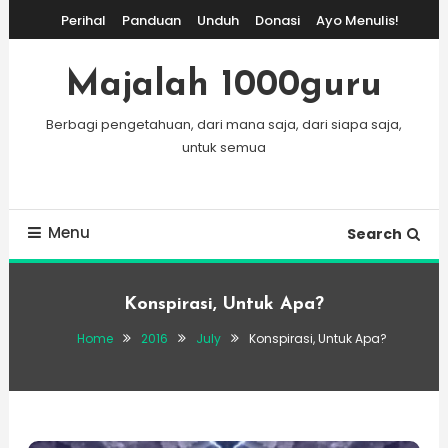
Skip
Perihal
Panduan
Unduh
Donasi
Ayo Menulis!
To
Content
Majalah 1000guru
Berbagi pengetahuan, dari mana saja, dari siapa saja,
untuk semua
Menu
Search
Konspirasi, Untuk Apa?
Home
2016
July
Konspirasi, Untuk Apa?