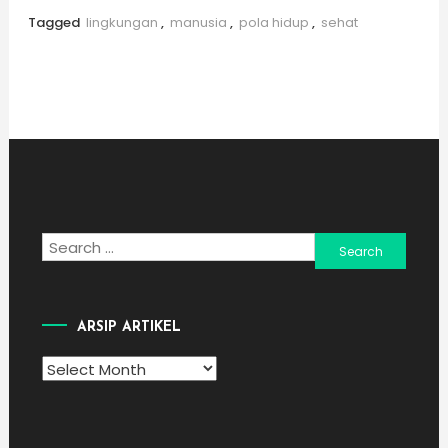
Tagged
lingkungan
,
manusia
,
pola hidup
,
sehat
Search
for:
ARSIP ARTIKEL
Arsip
Artikel