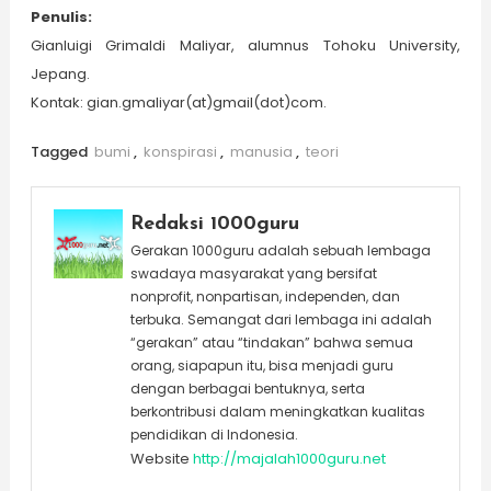
Penulis:
Gianluigi Grimaldi Maliyar, alumnus Tohoku University,
Jepang.
Kontak: gian.gmaliyar(at)gmail(dot)com.
Tagged
bumi
,
konspirasi
,
manusia
,
teori
Redaksi 1000guru
Gerakan 1000guru adalah sebuah lembaga
swadaya masyarakat yang bersifat
nonprofit, nonpartisan, independen, dan
terbuka. Semangat dari lembaga ini adalah
“gerakan” atau “tindakan” bahwa semua
orang, siapapun itu, bisa menjadi guru
dengan berbagai bentuknya, serta
berkontribusi dalam meningkatkan kualitas
pendidikan di Indonesia.
Website
http://majalah1000guru.net