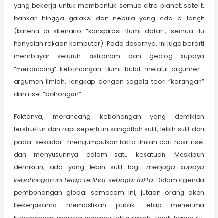
yang bekerja untuk membentuk semua citra planet, satelit,
bahkan hingga galaksi dan nebula yang ada di langit
(karena di skenario “konspirasi Bumi datar”, semua itu
hanyalah rekaan komputer). Pada dasarnya, ini juga berarti
membayar seluruh astronom dan geolog supaya
“merancang” kebohongan Bumi bulat melalui argumen-
argumen ilmiah, lengkap dengan segala teori “karangan”
dan riset “bohongan”.
Faktanya, merancang kebohongan yang demikian
terstruktur dan rapi seperti ini sangatlah sulit, lebih sulit dari
pada “sekadar” mengumpulkan fakta ilmiah dari hasil riset
dan menyusunnya dalam satu kesatuan. Meskipun
demikian, ada yang lebih sulit lagi:
menjaga supaya
kebohongan ini tetap terlihat sebagai fakta
. Dalam agenda
pembohongan global semacam ini, jutaan orang akan
bekerjasama memastikan publik tetap menerima
kebohongan mereka sebagai fakta ilmiah. Tidak hanya itu,