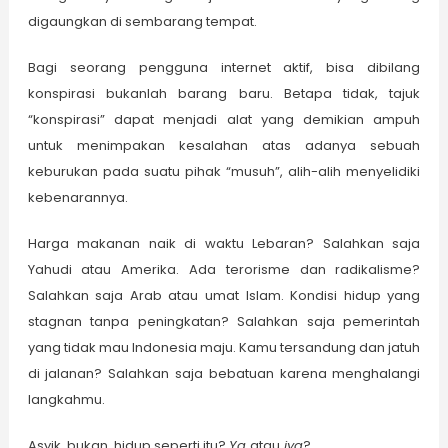
digaungkan di sembarang tempat.
Bagi seorang pengguna internet aktif, bisa dibilang
konspirasi bukanlah barang baru. Betapa tidak, tajuk
“konspirasi” dapat menjadi alat yang demikian ampuh
untuk menimpakan kesalahan atas adanya sebuah
keburukan pada suatu pihak “musuh”, alih-alih menyelidiki
kebenarannya.
Harga makanan naik di waktu Lebaran? Salahkan saja
Yahudi atau Amerika.
Ada terorisme dan radikalisme?
Salahkan saja Arab atau umat Islam. Kondisi hidup yang
stagnan tanpa peningkatan? Salahkan saja pemerintah
yang tidak mau Indonesia maju. Kamu tersandung dan jatuh
di jalanan? Salahkan saja bebatuan karena menghalangi
langkahmu.
Asyik, bukan, hidup seperti itu?
Ya
atau
iya
?