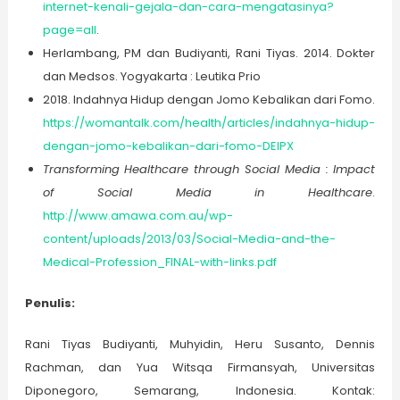
internet-kenali-gejala-dan-cara-mengatasinya?
page=all
.
Herlambang, PM dan Budiyanti, Rani Tiyas. 2014. Dokter
dan Medsos. Yogyakarta : Leutika Prio
2018. Indahnya Hidup dengan Jomo Kebalikan dari Fomo.
https
://
womantalk.com/health/articles/indahnya-hidup-
dengan-jomo-kebalikan-dari-fomo-DElPX
Transforming Healthcare through Social Media : Impact
of Social Media in Healthcare
.
http://
www.amawa.com.au/wp-
content/uploads/2013/03/Social-Media-and-the-
Medical-Profession_FINAL-with-links.pdf
Penulis:
Rani Tiyas Budiyanti, Muhyidin, Heru Susanto, Dennis
Rachman, dan Yua Witsqa Firmansyah, Universitas
Diponegoro, Semarang, Indonesia. Kontak: