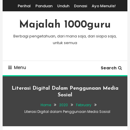
Skip
Perihal
Panduan
Unduh
Donasi
Ayo Menulis!
To
Content
Majalah 1000guru
Berbagi pengetahuan, dari mana saja, dari siapa saja,
untuk semua
Menu
Search
Literasi Digital Dalam Penggunaan Media
Sosial
Home
2020
February
Literasi Digital dalam Penggunaan Media Sosial