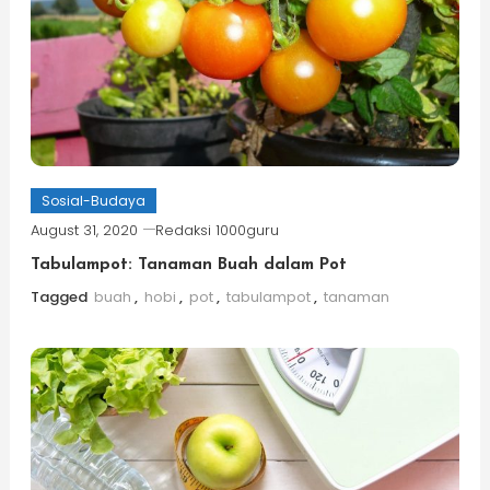
Sosial-Budaya
August 31, 2020
Redaksi 1000guru
Tabulampot: Tanaman Buah dalam Pot
Tagged
buah
,
hobi
,
pot
,
tabulampot
,
tanaman