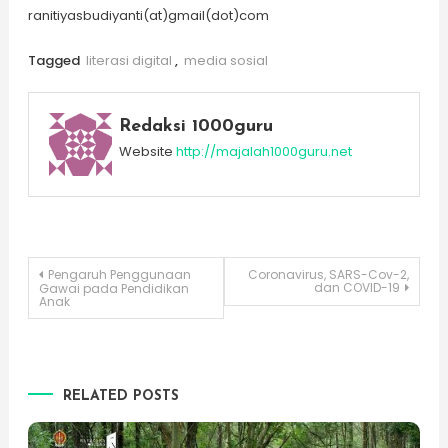
ranitiyasbudiyanti(at)gmail(dot)com
Tagged
literasi digital
,
media sosial
Redaksi 1000guru
Website
http://majalah1000guru.net
Post
Pengaruh Penggunaan
Coronavirus, SARS-Cov-2,
dan COVID-19
Gawai pada Pendidikan
Anak
navigation
RELATED POSTS