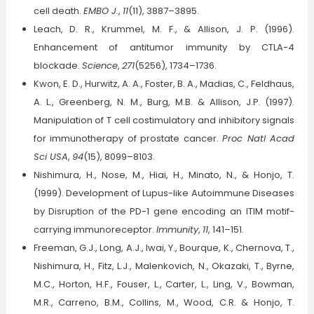
cell death.
EMBO J.
,
11
(11), 3887–3895.
Leach, D. R., Krummel, M. F., & Allison, J. P. (1996).
Enhancement of antitumor immunity by CTLA-4
blockade.
Science
,
271
(5256), 1734–1736.
Kwon, E. D., Hurwitz, A. A., Foster, B. A., Madias, C., Feldhaus,
A. L., Greenberg, N. M., Burg, M.B. & Allison, J.P. (1997).
Manipulation of T cell costimulatory and inhibitory signals
for immunotherapy of prostate cancer.
Proc Natl Acad
Sci USA
,
94
(15), 8099–8103.
Nishimura, H., Nose, M., Hiai, H., Minato, N., & Honjo, T.
(1999). Development of Lupus-like Autoimmune Diseases
by Disruption of the PD-1 gene encoding an ITIM motif-
carrying immunoreceptor.
Immunity
,
11
, 141–151.
Freeman, G.J., Long, A.J., Iwai, Y., Bourque, K., Chernova, T.,
Nishimura, H., Fitz, L.J., Malenkovich, N., Okazaki, T., Byrne,
M.C., Horton, H.F., Fouser, L., Carter, L., Ling, V., Bowman,
M.R., Carreno, B.M., Collins, M., Wood, C.R. & Honjo, T.