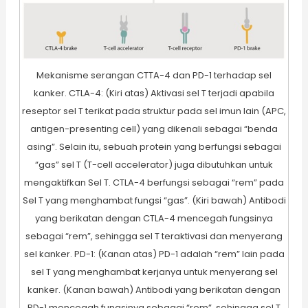
Mekanisme serangan CTTA-4 dan PD-1 terhadap sel
kanker. CTLA-4: (Kiri atas) Aktivasi sel T terjadi apabila
reseptor sel T terikat pada struktur pada sel imun lain (APC,
antigen-presenting cell) yang dikenali sebagai “benda
asing”. Selain itu, sebuah protein yang berfungsi sebagai
“gas” sel T (T-cell accelerator) juga dibutuhkan untuk
mengaktifkan Sel T. CTLA-4 berfungsi sebagai “rem” pada
Sel T yang menghambat fungsi “gas”. (Kiri bawah) Antibodi
yang berikatan dengan CTLA-4 mencegah fungsinya
sebagai “rem”, sehingga sel T teraktivasi dan menyerang
sel kanker. PD-1: (Kanan atas) PD-1 adalah “rem” lain pada
sel T yang menghambat kerjanya untuk menyerang sel
kanker. (Kanan bawah) Antibodi yang berikatan dengan
PD-1 mencegah fungsinya sebagai “rem”, sehingga sel T