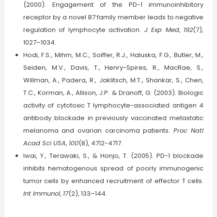
(2000). Engagement of the PD-1 immunoinhibitory
receptor by a novel B7 family member leads to negative
regulation of lymphocyte activation.
J Exp Med
,
192
(7),
1027–1034.
Hodi, F.S., Mihm, M.C., Soiffer, R.J., Haluska, F.G., Butler, M.,
Seiden, M.V., Davis, T., Henry-Spires, R., MacRae, S.,
Willman, A., Padera, R., Jaklitsch, M.T., Shankar, S., Chen,
T.C., Korman, A., Allison, J.P. & Dranoff, G. (2003). Biologic
activity of cytotoxic T lymphocyte-associated antigen 4
antibody blockade in previously vaccinated metastatic
melanoma and ovarian carcinoma patients.
Proc Natl
Acad Sci USA
,
100
(8), 4712-4717.
Iwai, Y., Terawaki, S., & Honjo, T. (2005). PD-1 blockade
inhibits hematogenous spread of poorly immunogenic
tumor cells by enhanced recruitment of effector T cells.
Int Immunol
,
17
(2), 133–144.