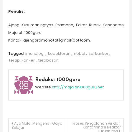
Penulis:
Ajeng Kusumaningtyas Pramono, Editor Rubrik Kesehatan
Majalah 1000guru.
Kontak: ajengpramono(at)gmail(dot)com.
Tagged
imunologi
,
kedokteran
,
nobel
,
sel kanker
,
terapi kanker
,
terobosan
Redaksi 1000guru
Website
http://majalah1000guru.net
Post
Ayo Mulai Mengenali Gaya
Proses Pengolahan Air dari
Kontaminasi Reaktor
Belajar
Fukushima