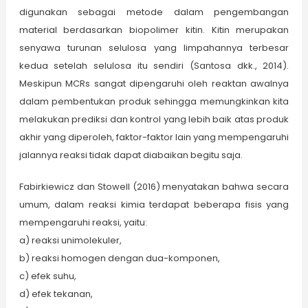
digunakan sebagai metode dalam pengembangan
material berdasarkan biopolimer kitin. Kitin merupakan
senyawa turunan selulosa yang limpahannya terbesar
kedua setelah selulosa itu sendiri (Santosa dkk., 2014).
Meskipun MCRs sangat dipengaruhi oleh reaktan awalnya
dalam pembentukan produk sehingga memungkinkan kita
melakukan prediksi dan kontrol yang lebih baik atas produk
akhir yang diperoleh, faktor-faktor lain yang mempengaruhi
jalannya reaksi tidak dapat diabaikan begitu saja.
Fabirkiewicz dan Stowell (2016) menyatakan bahwa secara
umum, dalam reaksi kimia terdapat beberapa fisis yang
mempengaruhi reaksi, yaitu:
a) reaksi unimolekuler,
b) reaksi homogen dengan dua-komponen,
c) efek suhu,
d) efek tekanan,