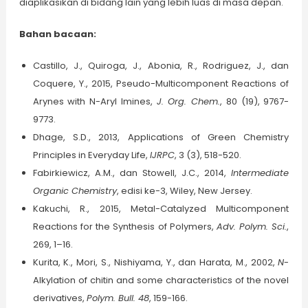
diaplikasikan di bidang lain yang lebih luas di masa depan.
Bahan bacaan:
Castillo, J., Quiroga, J., Abonia, R., Rodriguez, J., dan
Coquere, Y., 2015, Pseudo-Multicomponent Reactions of
Arynes with N-Aryl Imines,
J. Org. Chem.
, 80 (19), 9767-
9773.
Dhage, S.D., 2013, Applications of Green Chemistry
Principles in Everyday Life,
IJRPC
, 3 (3), 518-520.
Fabirkiewicz, A.M., dan Stowell, J.C., 2014,
Intermediate
Organic Chemistry
, edisi ke-3, Wiley, New Jersey.
Kakuchi, R., 2015, Metal-Catalyzed Multicomponent
Reactions for the Synthesis of Polymers,
Adv. Polym. Sci.
,
269, 1–16.
Kurita, K., Mori, S., Nishiyama, Y., dan Harata, M., 2002,
N
-
Alkylation of chitin and some characteristics of the novel
derivatives,
Polym. Bull. 48
, 159-166.