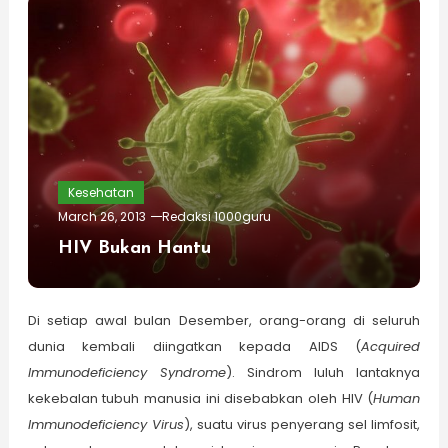
Kesehatan
March 26, 2013
Redaksi 1000guru
HIV Bukan Hantu
Di setiap awal bulan Desember, orang-orang di seluruh
dunia kembali diingatkan kepada AIDS (
Acquired
Immunodeficiency Syndrome
). Sindrom luluh lantaknya
kekebalan tubuh manusia ini disebabkan oleh HIV (
Human
Immunodeficiency Virus
), suatu virus penyerang sel limfosit,