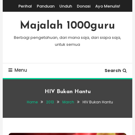
Skip
Perihal
Panduan
Unduh
Donasi
Ayo Menulis!
To
Content
Majalah 1000guru
Berbagi pengetahuan, dari mana saja, dari siapa saja,
untuk semua
Menu
Search
HIV Bukan Hantu
Home
2013
March
HIV Bukan Hantu