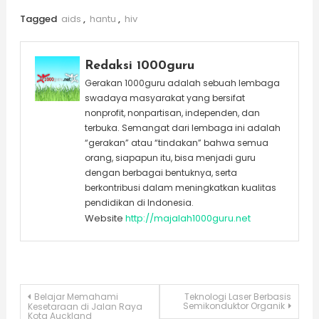
Tagged
aids
,
hantu
,
hiv
Redaksi 1000guru
Gerakan 1000guru adalah sebuah lembaga
swadaya masyarakat yang bersifat
nonprofit, nonpartisan, independen, dan
terbuka. Semangat dari lembaga ini adalah
“gerakan” atau “tindakan” bahwa semua
orang, siapapun itu, bisa menjadi guru
dengan berbagai bentuknya, serta
berkontribusi dalam meningkatkan kualitas
pendidikan di Indonesia.
Website
http://majalah1000guru.net
Post
Belajar Memahami
Teknologi Laser Berbasis
Semikonduktor Organik
Kesetaraan di Jalan Raya
Kota Auckland