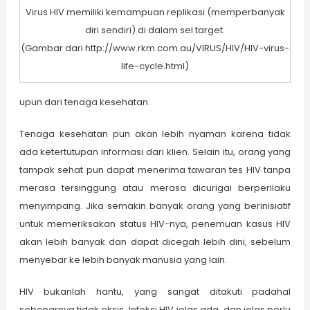
Virus HIV memiliki kemampuan replikasi (memperbanyak
diri sendiri) di dalam sel target.
(Gambar dari http://www.rkm.com.au/VIRUS/HIV/HIV-virus-
life-cycle.html)
upun dari tenaga kesehatan.
Tenaga kesehatan pun akan lebih nyaman karena tidak
ada ketertutupan informasi dari klien. Selain itu, orang yang
tampak sehat pun dapat menerima tawaran tes HIV tanpa
merasa tersinggung atau merasa dicurigai berperilaku
menyimpang. Jika semakin banyak orang yang berinisiatif
untuk memeriksakan status HIV-nya, penemuan kasus HIV
akan lebih banyak dan dapat dicegah lebih dini, sebelum
menyebar ke lebih banyak manusia yang lain.
HIV bukanlah hantu, yang sangat ditakuti padahal
sebenarnya tidak eksis. Infeksi HIV jelas ada, dan jelas perlu