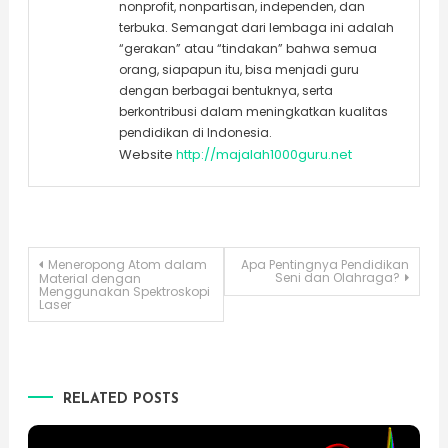
nonprofit, nonpartisan, independen, dan
terbuka. Semangat dari lembaga ini adalah
“gerakan” atau “tindakan” bahwa semua
orang, siapapun itu, bisa menjadi guru
dengan berbagai bentuknya, serta
berkontribusi dalam meningkatkan kualitas
pendidikan di Indonesia.
Website
http://majalah1000guru.net
Post
Meneropong Atom dalam
Apa Pentingnya Pendidikan
Seni dan Olahraga?
Material dengan
Menggunakan Spektroskopi
Laser
navigation
RELATED POSTS