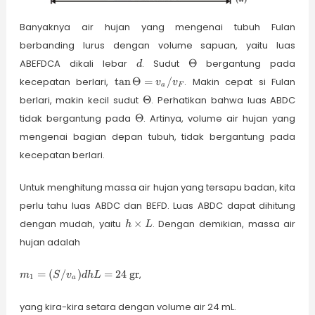
Banyaknya air hujan yang mengenai tubuh Fulan
berbanding lurus dengan volume sapuan, yaitu luas
d
\Theta
ABEFDCA dikali lebar
. Sudut
Θ
bergantung pada
d
\tan{\Theta}
kecepatan berlari,
t
a
n
Θ
=
/
. Makin cepat si Fulan
v
v
a
F
= v_a / v_F
\Theta
berlari, makin kecil sudut
Θ
. Perhatikan bahwa luas ABDC
\Theta
tidak bergantung pada
Θ
. Artinya, volume air hujan yang
mengenai bagian depan tubuh, tidak bergantung pada
kecepatan berlari.
Untuk menghitung massa air hujan yang tersapu badan, kita
perlu tahu luas ABDC dan BEFD. Luas ABDC dapat dihitung
h
dengan mudah, yaitu
×
. Dengan demikian, massa air
h
L
\times
hujan adalah
L
m_1 =
=
(
/
)
=
24
gr
,
m
S
v
d
h
L
1
a
(S/v_a)
d h L =
yang kira-kira setara dengan volume air 24 mL.
24~