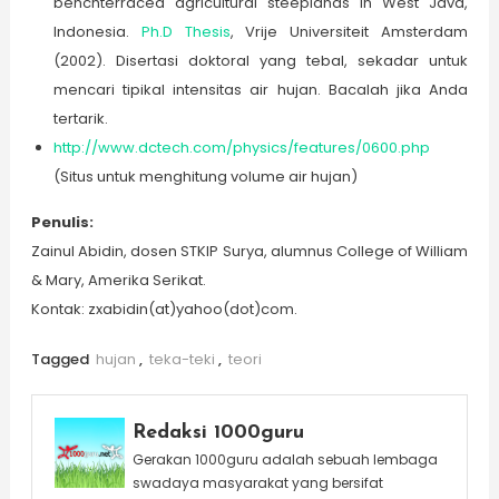
benchterraced agricultural steeplands in West Java,
Indonesia.
Ph.D
Thes
is
, Vrije Universiteit Amsterdam
(2002). Disertasi doktoral yang tebal, sekadar untuk
mencari tipikal intensitas air hujan. Bacalah jika Anda
tertarik.
http://www.dctech.com/physics/features/0600.php
(Situs untuk menghitung volume air hujan)
Penulis
:
Zainul Abidin, dosen STKIP Surya, alumnus College of William
& Mary, Amerika Serikat.
Kontak: zxabidin(at)yahoo(dot)com.
Tagged
hujan
,
teka-teki
,
teori
Redaksi 1000guru
Gerakan 1000guru adalah sebuah lembaga
swadaya masyarakat yang bersifat