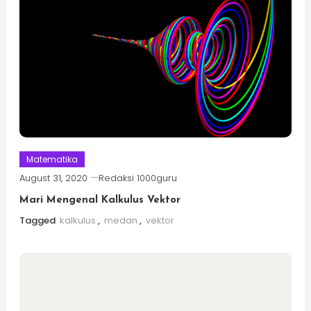
Matematika
August 31, 2020
Redaksi 1000guru
Mari Mengenal Kalkulus Vektor
Tagged
kalkulus
,
medan
,
vektor