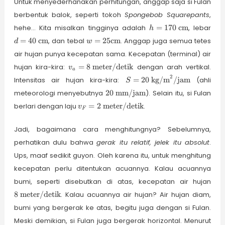
Untuk menyederhanakan perhitungan, anggap saja si Fulan
berbentuk balok, seperti tokoh
Spongebob Squarepants
,
h =
d 
hehe… Kita misalkan tingginya adalah
=
170
cm
, lebar
h
170~
40~
w =
=
40
cm
, dan tebal
=
25
cm
. Anggap juga semua tetes
d
w
{\rm
{\r
25
cm}
cm
air hujan punya kecepatan sama. Kecepatan (terminal) air
{\rm
v_a = 8~
cm}
hujan kira-kira:
=
8
meter/detik
dengan arah vertikal.
v
a
{\rm
2
S = 20~{\rm
Intensitas air hujan kira-kira:
=
20
kg/m
/
jam
(ahli
S
meter/detik}
kg/m}^2/{\rm
20~{\rm
meteorologi menyebutnya
20
mm/jam
). Selain itu, si Fulan
jam}
mm/jam}
v_F = 2~
berlari dengan laju
=
2
meter/detik
.
v
F
{\rm
meter/detik}
Jadi, bagaimana cara menghitungnya? Sebelumnya,
perhatikan dulu bahwa
gerak itu relatif, jelek itu absolut
.
Ups, maaf sedikit guyon. Oleh karena itu, untuk menghitung
kecepatan perlu ditentukan acuannya. Kalau acuannya
8~{
bumi, seperti disebutkan di atas, kecepatan air hujan
met
8
meter/detik
. Kalau acuannya air hujan? Air hujan diam,
bumi yang bergerak ke atas, begitu juga dengan si Fulan.
Meski demikian, si Fulan juga bergerak horizontal. Menurut