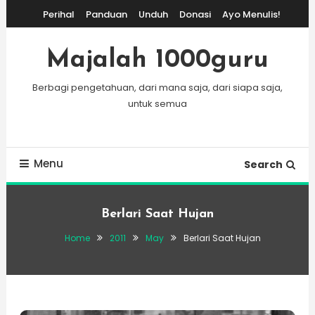
Skip
Perihal
Panduan
Unduh
Donasi
Ayo Menulis!
To
Content
Majalah 1000guru
Berbagi pengetahuan, dari mana saja, dari siapa saja,
untuk semua
Menu
Search
Berlari Saat Hujan
Home
2011
May
Berlari Saat Hujan