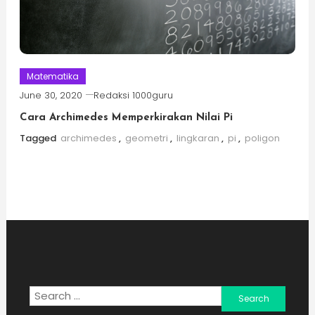
Matematika
June 30, 2020
Redaksi 1000guru
Cara Archimedes Memperkirakan Nilai Pi
Tagged
archimedes
,
geometri
,
lingkaran
,
pi
,
poligon
Search
for: