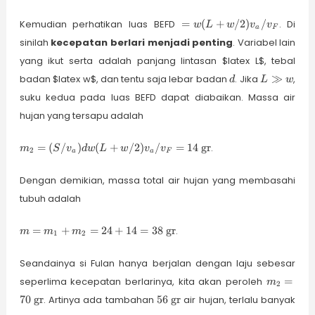
{\rm
gr}
=
Kemudian perhatikan luas BEFD
=
(
+
/2
)
/
. Di
w
L
w
v
v
a
F
w(L+w/2)v_a
sinilah
kecepatan berlari menjadi penting
. Variabel lain
/ v_F
yang ikut serta adalah panjang lintasan $latex L$, tebal
d
L
badan $latex w$, dan tentu saja lebar badan
. Jika
≫
,
d
L
w
\gg
suku kedua pada luas BEFD dapat diabaikan. Massa air
w
hujan yang tersapu adalah
m_2 =
=
(
/
)
(
+
/2
)
/
=
14
gr
.
m
S
v
d
w
L
w
v
v
2
a
a
F
(S/v_a)
d w
Dengan demikian, massa total air hujan yang membasahi
(L+w/2)
v_a /
tubuh adalah
v_F =
14~{\rm
m =
=
+
=
24
+
14
=
38
gr
.
m
m
m
gr}
1
2
m_1
+
Seandainya si Fulan hanya berjalan dengan laju sebesar
m_2
= 24
m_2
seperlima kecepatan berlarinya, kita akan peroleh
=
m
2
+ 14
=
56~
70
gr
. Artinya ada tambahan
56
gr
air hujan, terlalu banyak
=
70~
{\rm