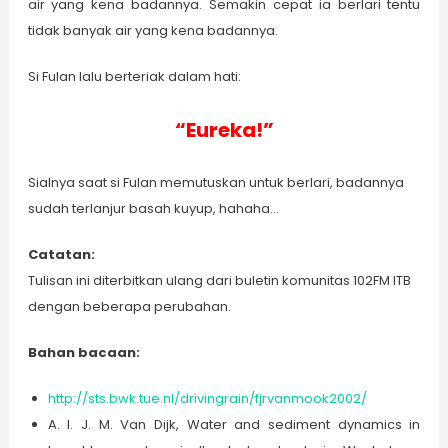
38~
{\rm
air yang kena badannya. Semakin cepat ia berlari tentu
gr}
{\rm
gr}
tidak banyak air yang kena badannya.
gr}
Si Fulan lalu berteriak dalam hati:
“Eureka!”
Sialnya saat si Fulan memutuskan untuk berlari, badannya
sudah terlanjur basah kuyup, hahaha…
Catatan:
Tulisan ini diterbitkan ulang dari buletin komunitas 102FM ITB
dengan beberapa perubahan.
Bahan bacaan:
http://sts.bwk.tue.nl/drivingrain/fjrvanmook2002/
A. I. J. M. Van Dijk, Water and sediment dynamics in