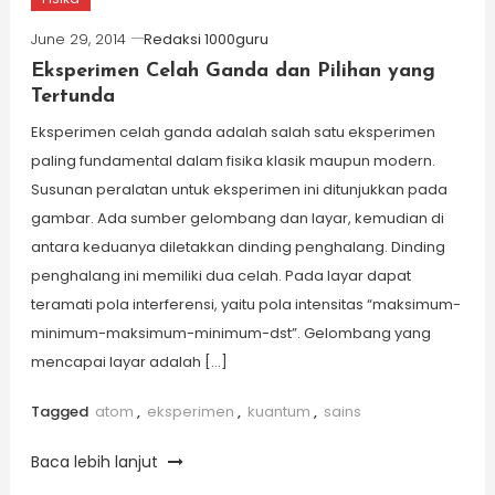
June 29, 2014
Redaksi 1000guru
Eksperimen Celah Ganda dan Pilihan yang
Tertunda
Eksperimen celah ganda adalah salah satu eksperimen
paling fundamental dalam fisika klasik maupun modern.
Susunan peralatan untuk eksperimen ini ditunjukkan pada
gambar. Ada sumber gelombang dan layar, kemudian di
antara keduanya diletakkan dinding penghalang. Dinding
penghalang ini memiliki dua celah. Pada layar dapat
teramati pola interferensi, yaitu pola intensitas “maksimum-
minimum-maksimum-minimum-dst”. Gelombang yang
mencapai layar adalah […]
Tagged
atom
,
eksperimen
,
kuantum
,
sains
Baca lebih lanjut