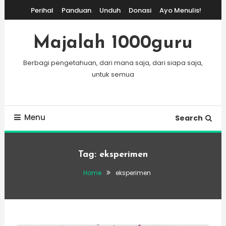
Skip
Perihal
Panduan
Unduh
Donasi
Ayo Menulis!
To
Content
Majalah 1000guru
Berbagi pengetahuan, dari mana saja, dari siapa saja,
untuk semua
Menu
Search
Tag:
eksperimen
Home
eksperimen