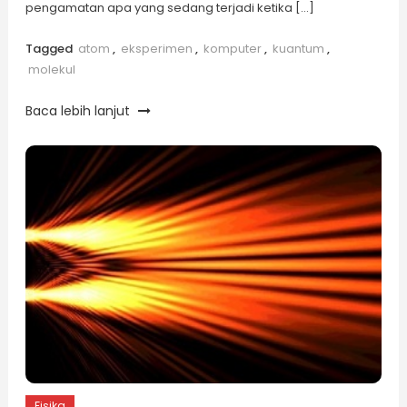
pengamatan apa yang sedang terjadi ketika […]
Tagged
atom
,
eksperimen
,
komputer
,
kuantum
,
molekul
Baca lebih lanjut
Fisika