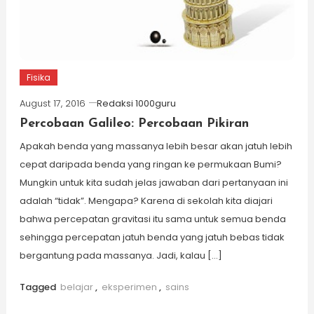
Fisika
August 17, 2016
Redaksi 1000guru
Percobaan Galileo: Percobaan Pikiran
Apakah benda yang massanya lebih besar akan jatuh lebih
cepat daripada benda yang ringan ke permukaan Bumi?
Mungkin untuk kita sudah jelas jawaban dari pertanyaan ini
adalah “tidak”. Mengapa? Karena di sekolah kita diajari
bahwa percepatan gravitasi itu sama untuk semua benda
sehingga percepatan jatuh benda yang jatuh bebas tidak
bergantung pada massanya. Jadi, kalau […]
Tagged
belajar
,
eksperimen
,
sains