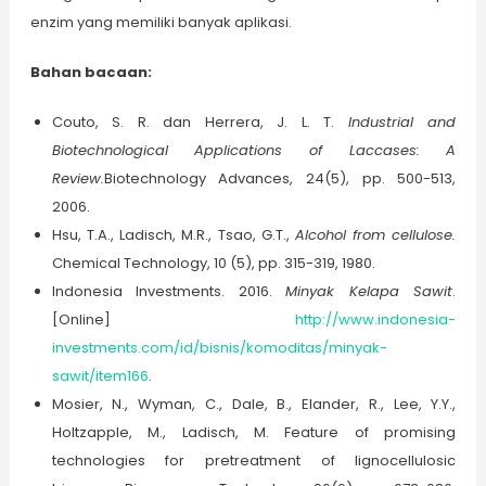
enzim yang memiliki banyak aplikasi.
Bahan bacaan:
Couto, S. R. dan Herrera, J. L. T.
Industrial and
Biotechnological Applications of Laccases: A
Review.
Biotechnology Advances, 24(5), pp. 500-513,
2006.
Hsu, T.A., Ladisch, M.R., Tsao, G.T.,
Alcohol from cellulose.
Chemical Technology, 10 (5), pp. 315-319, 1980.
Indonesia Investments. 2016.
Minyak Kelapa Sawit
.
[Online]
http://www.indonesia-
investments.com/id/bisnis/komoditas/minyak-
sawit/item166
.
Mosier, N., Wyman, C., Dale, B., Elander, R., Lee, Y.Y.,
Holtzapple, M., Ladisch, M. Feature of promising
technologies for pretreatment of lignocellulosic