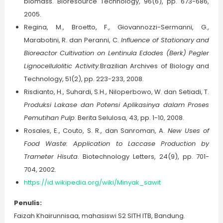
biomass. Bioresource Technology, 96(6), pp. 673-686,
2005.
Regina, M., Broetto, F., Giovannozzi-Sermanni, G.,
Marabotini, R. dan Peranni, C.
Influence of Stationary and
Bioreactor Cultivation on Lentinula Edodes (Berk) Pegler
Lignocellulolitic Activity.
Brazilian Archives of Biology and
Technology, 51(2), pp. 223-233, 2008.
Risdianto, H., Suhardi, S.H., Niloperbowo, W. dan Setiadi, T.
Produksi Lakase dan Potensi Aplikasinya dalam Proses
Pemutihan Pulp
. Berita Selulosa, 43, pp. 1-10, 2008.
Rosales, E., Couto, S. R., dan Sanroman, A.
New Uses of
Food Waste: Application to Laccase Production by
Trameter Hisuta
. Biotechnology Letters, 24(9), pp. 701-
704, 2002.
https://id.wikipedia.org/wiki/Minyak_sawit
Penulis:
Faizah Khairunnisaa, mahasiswi S2 SITH ITB, Bandung.