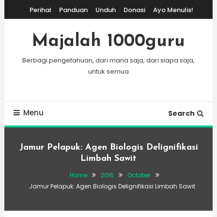
Skip
Perihal
Panduan
Unduh
Donasi
Ayo Menulis!
To
Content
Majalah 1000guru
Berbagi pengetahuan, dari mana saja, dari siapa saja,
untuk semua
Menu
Search
Jamur Pelapuk: Agen Biologis Delignifikasi
Limbah Sawit
Home
2016
October
Jamur Pelapuk: Agen Biologis Delignifikasi Limbah Sawit