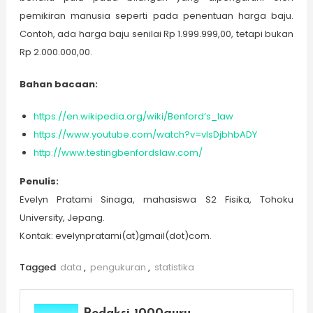
pemikiran manusia seperti pada penentuan harga baju.
Contoh, ada harga baju senilai Rp 1.999.999,00, tetapi bukan
Rp 2.000.000,00.
Bahan bacaan
:
https://en.wikipedia.org/wiki/Benford’s_law
https://www.youtube.com/watch?v=vIsDjbhbADY
http://www.testingbenfordslaw.com/
Penulis:
Evelyn Pratami Sinaga, mahasiswa S2 Fisika, Tohoku
University, Jepang.
Kontak: evelynpratami(at)gmail(dot)com.
Tagged
data
,
pengukuran
,
statistika