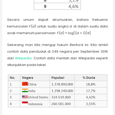
Secara umum dapat dirumuskan, bahwa frekuensi
kemunculan
F
(
d
) untuk suatu angka
d
di dalam suatu data
acak memenuhi persamaan:
F
(
d
) = log[(
d
+ 1)/d]
Sekarang mari kita menguji hukum Benford ini. Kita ambil
contoh data penduduk di 249 negara per September 2016
dari
Wikipedia
. Contoh data mentah dari Wikipedia seperti
ditunjukkan pada tabel.