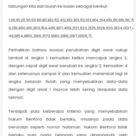
tabungan kita dari bulan ke bulan sebagai berikut:
1,0|1,1|1,2|1,3|1,5|1,6|1,8|1,9|2,1|2,4|2,6|2,9|3,1|3,5|3,8|4,2|4,6|5,1|5,6|6,1|6,7|7
9,0|9,8|10,8|11,9|13,1|14,4|15,9|17,4|19,2|21,1|23,2|25,5|28,1|30,9|34,0|37,4|
49,8|54,8|60,2|66,3|72,9|80,2|88,2|97,0|106,7|…
Perhatikan bahwa evolusi perubahan digit awal cukup
lambat di angka 1 kemudian ketika mencapai angka 2,
dengan cepat digit awal berubah ke angka 3, kemudian 4
dan seterusnya sampai 9 dan kemudian melambat lagi di
angka belasan. Itulah yang menyebabkan data-data
dengan digit awal 1 muncul lebih sering daripada data
lainnya.
Terdapat pula beberapa kriteria yang menyebabkan
hukum Benford tidak berlaku, misalnya pada data
berurutan seperti nomor halaman. Hukum Benford tidak
berlaku pula pada bilangan yang dipengaruhi oleh