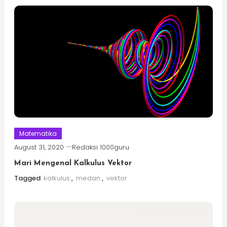
Matematika
August 31, 2020
Redaksi 1000guru
Mari Mengenal Kalkulus Vektor
Tagged
kalkulus
,
medan
,
vektor