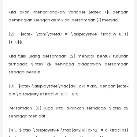
Kita akan menghilangkan variabel $latex T$ dengan
pembagian. Dengan demikian, persamaan (1) menjadi
[2]… $latex \tan(\theta) = \displaystyle \frac{w_0 s}
{T_0}$.
Kita tulis ulang persamaan (2) menjadi bentuk turunan
terhadap $latex x$ sehingga didapatkan persamaan
sebagai berikut
[3]… $latex \displaystyle\frac{dy}{dx} = as$, dengan $latex
a = \displaystyle\frac{w_0}{T_0}$.
Persamaan (3) juga kita turunkan terhadap $latex x$
sehingga menjadi
[4]… $latex \displaystyle \frac{d^2 y}{dx^2} = a \frac{ds}