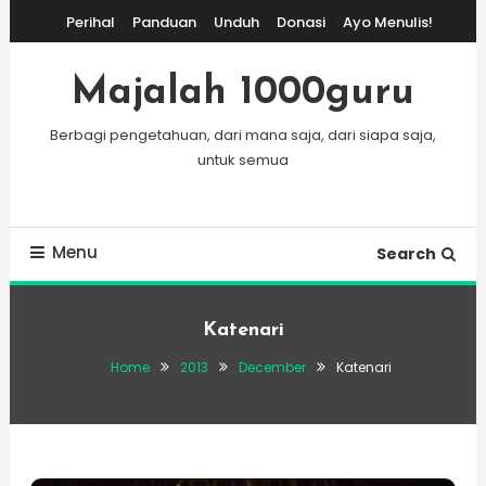
Skip
Perihal
Panduan
Unduh
Donasi
Ayo Menulis!
To
Content
Majalah 1000guru
Berbagi pengetahuan, dari mana saja, dari siapa saja,
untuk semua
Menu
Search
Katenari
Home
2013
December
Katenari