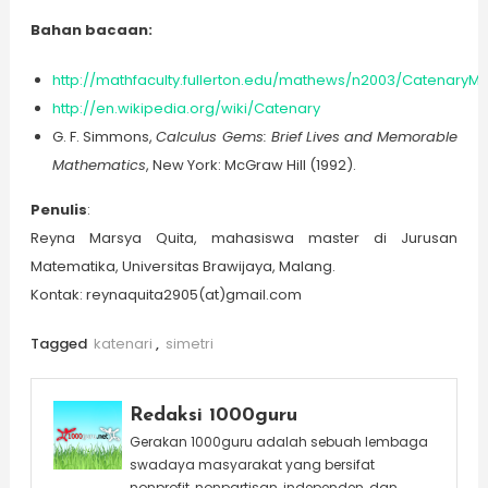
Bahan bacaan
:
http://mathfaculty.fullerton.edu/mathews/n2003/CatenaryMo
http://en.wikipedia.org/wiki/Catenary
G. F. Simmons,
C
alculus Gems
: Brief Lives and Memorable
Mathematics
, New York: McGraw Hill (1992).
Penulis
:
Reyna Marsya Quita, mahasiswa master di Jurusan
Matematika, Universitas Brawijaya, Malang.
Kontak: reynaquita2905(at)gmail.com
Tagged
katenari
,
simetri
Redaksi 1000guru
Gerakan 1000guru adalah sebuah lembaga
swadaya masyarakat yang bersifat
nonprofit, nonpartisan, independen, dan