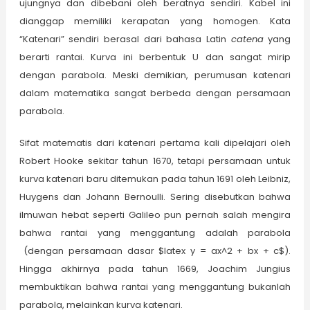
ujungnya dan dibebani oleh beratnya sendiri. Kabel ini
dianggap memiliki kerapatan yang homogen. Kata
“Katenari” sendiri berasal dari bahasa Latin
catena
yang
berarti rantai. Kurva ini berbentuk U dan sangat mirip
dengan parabola. Meski demikian, perumusan katenari
dalam matematika sangat berbeda dengan persamaan
parabola.
Sifat matematis dari katenari pertama kali dipelajari oleh
Robert Hooke sekitar tahun 1670, tetapi persamaan untuk
kurva katenari baru ditemukan pada tahun 1691 oleh Leibniz,
Huygens dan Johann Bernoulli. Sering disebutkan bahwa
ilmuwan hebat seperti Galileo pun pernah salah mengira
bahwa rantai yang menggantung adalah parabola
(dengan persamaan dasar $latex y = ax^2 + bx + c$).
Hingga akhirnya pada tahun 1669, Joachim Jungius
membuktikan bahwa rantai yang menggantung bukanlah
parabola, melainkan kurva katenari.