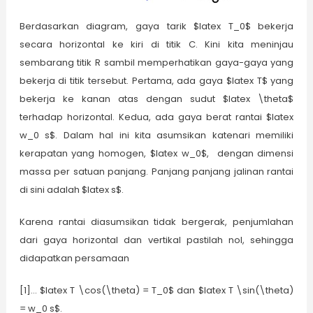
Berdasarkan diagram, gaya tarik $latex T_0$ bekerja
secara horizontal ke kiri di titik C. Kini kita meninjau
sembarang titik R sambil memperhatikan gaya-gaya yang
bekerja di titik tersebut. Pertama, ada gaya $latex T$ yang
bekerja ke kanan atas dengan sudut $latex \theta$
terhadap horizontal. Kedua, ada gaya berat rantai $latex
w_0 s$. Dalam hal ini kita asumsikan katenari memiliki
kerapatan yang homogen, $latex w_0$, dengan dimensi
massa per satuan panjang. Panjang panjang jalinan rantai
di sini adalah $latex s$.
Karena rantai diasumsikan tidak bergerak, penjumlahan
dari gaya horizontal dan vertikal pastilah nol, sehingga
didapatkan persamaan
[1]… $latex T \cos(\theta) = T_0$ dan $latex T \sin(\theta)
= w_0 s$.