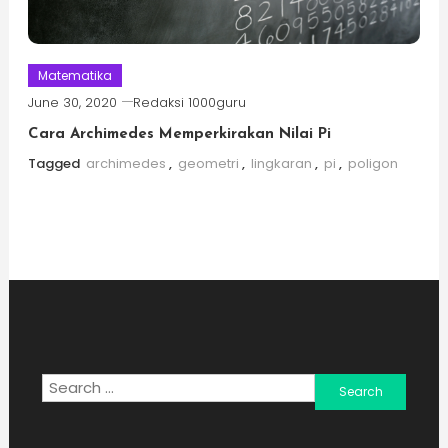
Matematika
June 30, 2020
Redaksi 1000guru
Cara Archimedes Memperkirakan Nilai Pi
Tagged
archimedes
,
geometri
,
lingkaran
,
pi
,
poligon
Search
for: