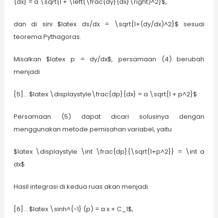
{dx} = a \sqrt{1 + \left(\frac{dy}{dx}\right)^2}$,
dan di sini $latex ds/dx = \sqrt{1+(dy/dx)^2}$ sesuai
teorema Pythagoras.
Misalkan $latex p = dy/dx$, persamaan (4) berubah
menjadi
[5]… $latex \displaystyle\frac{dp}{dx} = a \sqrt{1 + p^2}$.
Persamaan (5) dapat dicari solusinya dengan
menggunakan metode pemisahan variabel, yaitu
$latex \displaystyle \int \frac{dp}{\sqrt{1+p^2}} = \int a
dx$
Hasil integrasi di kedua ruas akan menjadi
[6]… $latex \sinh^{-1} (p) = a x + C_1$,