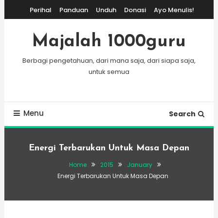
Skip
Perihal
Panduan
Unduh
Donasi
Ayo Menulis!
To
Content
Majalah 1000guru
Berbagi pengetahuan, dari mana saja, dari siapa saja,
untuk semua
Menu
Search
Energi Terbarukan Untuk Masa Depan
Home
2015
January
Energi Terbarukan Untuk Masa Depan