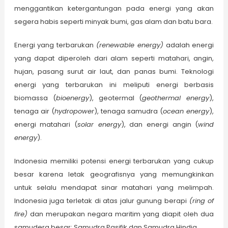
menggantikan ketergantungan pada energi yang akan
segera habis seperti minyak bumi, gas alam dan batu bara.
Energi yang terbarukan
(
r
enewable
e
nergy)
adalah energi
yang dapat diperoleh dari alam seperti matahari, angin,
hujan, pasang surut air laut, dan panas bumi. Teknologi
energi yang terbarukan ini meliputi energi berbasis
biomassa (
bioenergy
), geotermal (
geothermal energy
),
tenaga air (
hydropower
), tenaga samudra (
ocean energy
),
energi matahari (
solar energy
), dan energi angin (
wind
energy
).
Indonesia memiliki potensi energi terbarukan yang cukup
besar karena letak geografisnya yang memungkinkan
untuk selalu mendapat sinar matahari yang melimpah.
Indonesia juga terletak di atas jalur gunung berapi
(ring of
fire)
dan merupakan negara maritim yang diapit oleh dua
samudera besar: Samudra Pasifik dan Samudra Hindia.