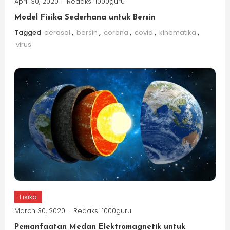
April 30, 2020
Redaksi 1000guru
Model Fisika Sederhana untuk Bersin
Tagged
aerosol
,
bersin
,
corona
,
covid
,
kinematika
,
virus
Fisika
March 30, 2020
Redaksi 1000guru
Pemanfaatan Medan Elektromagnetik untuk