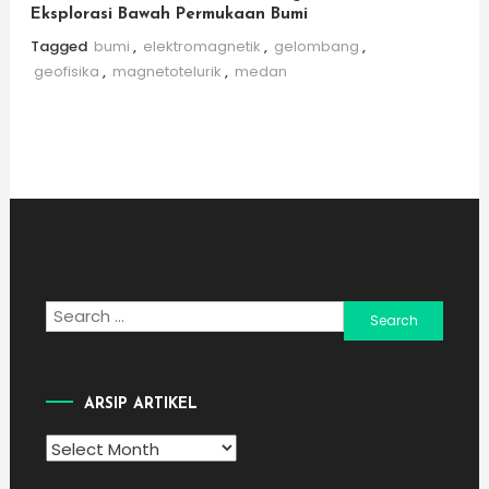
Eksplorasi Bawah Permukaan Bumi
Tagged
bumi
,
elektromagnetik
,
gelombang
,
geofisika
,
magnetotelurik
,
medan
Search
for:
ARSIP ARTIKEL
Arsip
Artikel