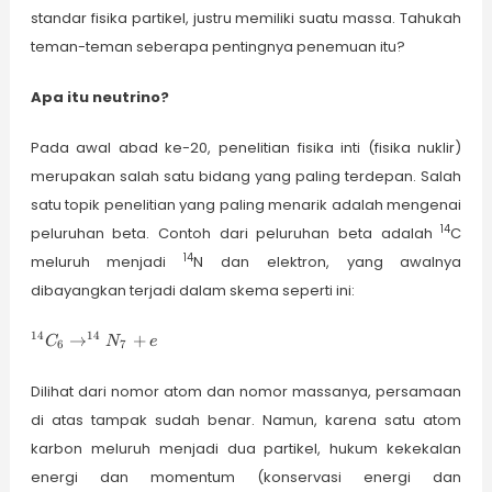
standar fisika partikel, justru memiliki suatu massa. Tahukah
teman-teman seberapa pentingnya penemuan itu?
Apa itu neutrino?
Pada awal abad ke-20, penelitian fisika inti (fisika nuklir)
merupakan salah satu bidang yang paling terdepan. Salah
satu topik penelitian yang paling menarik adalah mengenai
14
peluruhan beta. Contoh dari peluruhan beta adalah
C
14
meluruh menjadi
N dan elektron, yang awalnya
dibayangkan terjadi dalam skema seperti ini:
^{14}C_{6}
14
14
→
+
C
N
e
6
7
\rightarrow
^{14}N_{7}
Dilihat dari nomor atom dan nomor massanya, persamaan
+ e
di atas tampak sudah benar. Namun, karena satu atom
karbon meluruh menjadi dua partikel, hukum kekekalan
energi dan momentum (konservasi energi dan