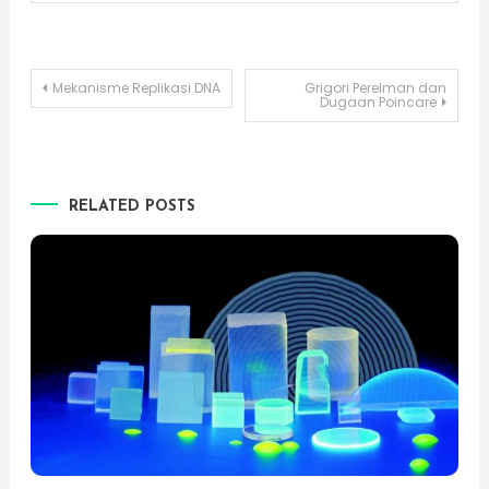
Post
Mekanisme Replikasi DNA
Grigori Perelman dan
Dugaan Poincare
navigation
RELATED POSTS