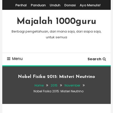
Skip
Perihal
Panduan
Unduh
Donasi
Ayo Menulis!
To
Content
Majalah 1000guru
Berbagi pengetahuan, dari mana saja, dari siapa saja,
untuk semua
Menu
Search
Nobel Fisika 2015: Misteri Neutrino
Home
2015
November
Nobel Fisika 2015: Misteri Neutrino