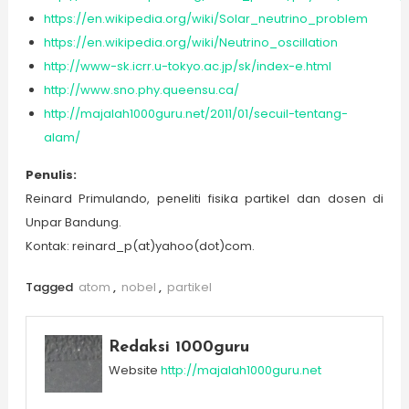
https://en.wikipedia.org/wiki/Solar_neutrino_problem
https://en.wikipedia.org/wiki/Neutrino_oscillation
http://www-sk.icrr.u-tokyo.ac.jp/sk/index-e.html
http://www.sno.phy.queensu.ca/
http://majalah1000guru.net/2011/01/secuil-tentang-
alam/
Penulis:
Reinard Primulando, peneliti fisika partikel dan dosen di
Unpar Bandung.
Kontak: reinard_p(at)yahoo(dot)com.
Tagged
atom
,
nobel
,
partikel
Redaksi 1000guru
Website
http://majalah1000guru.net