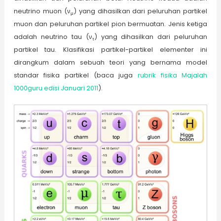
neutrino muon (ν
) yang dihasilkan dari peluruhan partikel
μ
muon dan peluruhan partikel pion bermuatan. Jenis ketiga
adalah neutrino tau (ν
) yang dihasilkan dari peluruhan
τ
partikel tau. Klasifikasi partikel-partikel elementer ini
dirangkum dalam sebuah teori yang bernama model
standar fisika partikel (baca juga
rubrik fisika Majalah
1000guru edisi Januari 2011
).