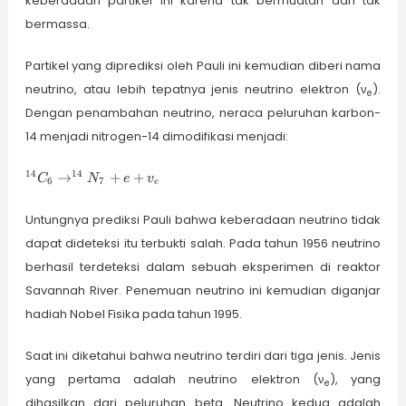
keberadaan partikel ini karena tak bermuatan dan tak
bermassa.
Partikel yang diprediksi oleh Pauli ini kemudian diberi nama
neutrino, atau lebih tepatnya jenis neutrino elektron (ν
).
e
Dengan penambahan neutrino, neraca peluruhan karbon-
14 menjadi nitrogen-14 dimodifikasi menjadi:
^{14}C_{6}
14
14
→
+
+
C
N
e
v
6
7
e
\rightarrow
^{14}N_{7}
Untungnya prediksi Pauli bahwa keberadaan neutrino tidak
+ e + v_{e}
dapat dideteksi itu terbukti salah. Pada tahun 1956 neutrino
berhasil terdeteksi dalam sebuah eksperimen di reaktor
Savannah River. Penemuan neutrino ini kemudian diganjar
hadiah Nobel Fisika pada tahun 1995.
Saat ini diketahui bahwa neutrino terdiri dari tiga jenis. Jenis
yang pertama adalah neutrino elektron (ν
), yang
e
dihasilkan dari peluruhan beta. Neutrino kedua adalah