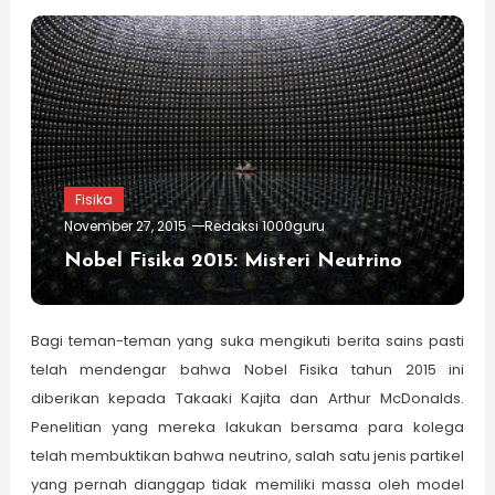
Fisika
November 27, 2015
Redaksi 1000guru
Nobel Fisika 2015: Misteri Neutrino
Bagi teman-teman yang suka mengikuti berita sains pasti
telah mendengar bahwa Nobel Fisika tahun 2015 ini
diberikan kepada Takaaki Kajita dan Arthur McDonalds.
Penelitian yang mereka lakukan bersama para kolega
telah membuktikan bahwa neutrino, salah satu jenis partikel
yang pernah dianggap tidak memiliki massa oleh model