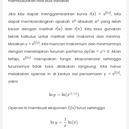
membutuhkan nilai dua variabel.
(1/x)
Jika kita dapat menggambarkan kurva
f
(
x
) =
x
, kita
e
π
dapat membandingkan apakah π
ataukah e
yang lebih
besar dengan melihat
f
(e) dan
f
(π). Kita bisa gunakan
teknik kalkulus untuk melihat nilai maksima dan minima.
(1/
x
)
Misalkan
y
=
x
, kita mencari maksimum dan minimumnya
dengan menetapkan turunan pertama d
y
/d
x
=
y’
= 0. Akan
(1/
x
)
tetapi,
x
merupakan fungsi eksponensial sehingga
turunannya tidak bisa dilakukan langsung. Kita harus
(1/
x
)
melakukan operasi ln di kedua sisi persamaan
y
=
x
,
yakni
\ln y =
(
1/
)
l
n
=
l
n
(
)
.
x
y
x
\ln(x^{(1/x)})
Operasi ln membuat eksponen (1/x) turun sehingga
1
\ln y =
l
n
=
l
n
(
)
.
y
x
\displaystyle\frac{1}
x