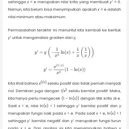
sehingga
x
= e merupakan nilai kritis yang membuat
y’
= 0.
Namun, kita belum bisa menyimpulkan apakah
x
= e adalah
nilai minimum atau maksimum.
Permasalahan terakhir ini menuntut kita kembali ke bentuk
y’
untuk menganalisis gradien dari
y
,
1
1
1
(
(
)
)
y^\prime =
′
=
−
l
n
(
)
+
y
y
x
\displaystyle
2
x
x
x
y \left(-
\frac{1}
(
1/
)
y^\prime =
x
x
′
=
(
1
−
l
n
(
))
y
x
{x^2}\ln(x)
\displaystyle
2
x
+ \frac{1}
\frac{x^{(1/x)}}
{x}
{x^2} (1 - \ln(x))
(1/x)
Kita lihat bahwa
x
selalu positif dan tidak pernah menjadi
\left(\frac{1}
2
nol. Demikian juga dengan 1/
x
selalu bernilai positif. Maka,
{x}
\right)\right)
kita hanya perlu mengecek (1 – ln(
x
)) dengan titik kritis di e.
Saat
x
< e, nilai ln(
x
) < 1 sehingga
y’
bernilai positif dan
y
merupakan fungsi naik pada
x
< e. Pada saat
x
> e, ln(
x
) > 1
sehingga
y’
bernilai negatif dan
y’
merupakan fungsi turun
pada
x
> e. Dari analisis ini kita menyimpulkan bahwa
y