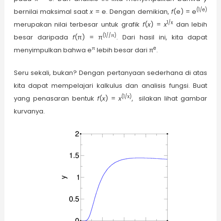
(1/e)
bernilai maksimal saat
x
= e. Dengan demikian,
f
(e) = e
1/x
merupakan nilai terbesar untuk grafik
f
(
x
) =
x
dan lebih
(1//π)
besar daripada
f
(π) = π
. Dari hasil ini, kita dapat
π
e
menyimpulkan bahwa e
lebih besar dari π
.
Seru sekali, bukan? Dengan pertanyaan sederhana di atas
kita dapat mempelajari kalkulus dan analisis fungsi. Buat
(1/x)
yang penasaran bentuk
f
(
x
) =
x
, silakan lihat gambar
kurvanya.