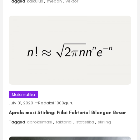
Tagged
kalkulus
,
medan
,
vektor
Matematika
July 31, 2020
Redaksi 1000guru
Aproksimasi Stirling: Nilai Faktorial Bilangan Besar
Tagged
aproksimasi
,
faktorial
,
statistika
,
stirling