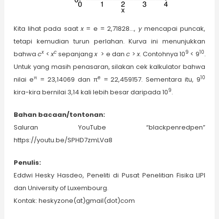
Kita lihat pada saat
x
= e = 2,71828…,
y
mencapai puncak,
tetapi kemudian turun perlahan. Kurva ini menunjukkan
x
c
9
10
bahwa
c
<
x
sepanjang
x
> e dan
c
>
x
. Contohnya 10
< 9
.
Untuk yang masih penasaran, silakan cek kalkulator bahwa
π
e
10
nilai e
= 23,14069 dan π
= 22,459157. Sementara itu, 9
9
kira-kira bernilai 3,14 kali lebih besar daripada 10
.
Bahan bacaan/tontonan:
Saluran YouTube “blackpenredpen”
https://youtu.be/SPHD7zmLVa8
Penulis:
Eddwi Hesky Hasdeo, Peneliti di Pusat Penelitian Fisika LIPI
dan University of Luxembourg.
Kontak: heskyzone(at)gmail(dot)com