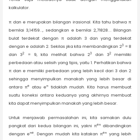
kalkulator.
π dan e merupakan bilangan irasional. Kita tahu bahwa π
bernilai 3,14159…, sedangkan e bernilai 2,71828…. Bilangan
bulat terdekat dengan π adalah 3 dan yang terdekat
3
dengan e adalah 2. Sekilas jika kita membandingkan 2
= 8
2
3
2
dan 3
= 9, kita melihat bahwa 2
dan 3
memiliki
perbedaan atau selisih yang tipis, yaitu 1. Perhatikan bahwa
π dan e memiliki perbedaan yang lebih kecil dari 3 dan 2
sehingga menyimpulkan manakah yang lebih besar di
e
π
antara π
atau e
tidaklah mudah. Kita harus membuat
suatu koneksi antara keduanya yang akhirnya membuat
kita dapat menyimpulkan manakah yang lebih besar.
Untuk menjawab permasalahan ini, kita samakan dulu
eπ
pangkat dari kedua bilangan ini, yakni π
dibandingkan
πe
eπ
dengan e
. Dengan mudah kita katakan π
yang lebih