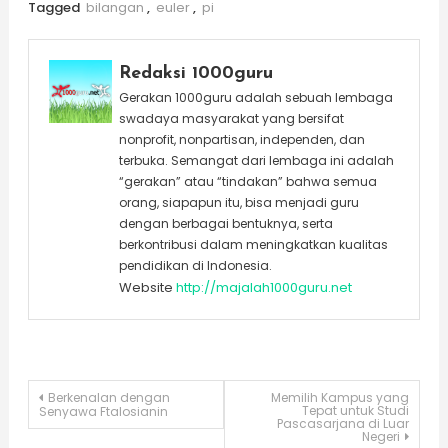
Tagged
bilangan
,
euler
,
pi
Redaksi 1000guru
Gerakan 1000guru adalah sebuah lembaga
swadaya masyarakat yang bersifat
nonprofit, nonpartisan, independen, dan
terbuka. Semangat dari lembaga ini adalah
“gerakan” atau “tindakan” bahwa semua
orang, siapapun itu, bisa menjadi guru
dengan berbagai bentuknya, serta
berkontribusi dalam meningkatkan kualitas
pendidikan di Indonesia.
Website
http://majalah1000guru.net
Post
Berkenalan dengan
Memilih Kampus yang
Tepat untuk Studi
Senyawa Ftalosianin
Pascasarjana di Luar
Negeri
navigation