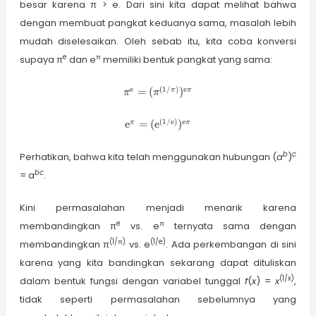
besar karena π > e. Dari sini kita dapat melihat bahwa
dengan membuat pangkat keduanya sama, masalah lebih
mudah diselesaikan. Oleh sebab itu, kita coba konversi
e
π
supaya π
dan e
memiliki bentuk pangkat yang sama:
\pi^\text{e} =
e
(
1/
)
e
=
(
)
π
π
π
π
(\pi^{(1/\pi)})^{\text{e}\pi}
\text{e}^\pi =
(
1/
e
)
e
e
=
(
e
)
π
π
(\text{e}^{(1/\text{e})})^{\text{e}\p
b
c
Perhatikan, bahwa kita telah menggunakan hubungan (
a
)
bc
= a
.
Kini permasalahan menjadi menarik karena
e
π
membandingkan π
vs. e
ternyata sama dengan
(1/π)
(1/e)
membandingkan π
vs. e
. Ada perkembangan di sini
karena yang kita bandingkan sekarang dapat dituliskan
(1/x)
dalam bentuk fungsi dengan variabel tunggal
f
(
x
) =
x
,
tidak seperti permasalahan sebelumnya yang