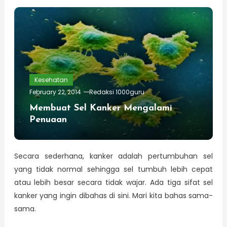
Kesehatan
February 22, 2014
Redaksi 1000guru
Membuat Sel Kanker Mengalami
Penuaan
Secara sederhana, kanker adalah pertumbuhan sel
yang tidak normal sehingga sel tumbuh lebih cepat
atau lebih besar secara tidak wajar. Ada tiga sifat sel
kanker yang ingin dibahas di sini. Mari kita bahas sama-
sama.