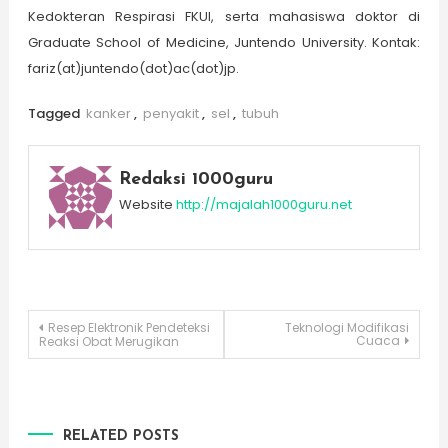
Kedokteran Respirasi FKUI, serta mahasiswa doktor di
Graduate School of Medicine, Juntendo University. Kontak:
fariz(at)juntendo(dot)ac(dot)jp.
Tagged
kanker
,
penyakit
,
sel
,
tubuh
Redaksi 1000guru
Website
http://majalah1000guru.net
Post
Resep Elektronik Pendeteksi
Teknologi Modifikasi
Cuaca
Reaksi Obat Merugikan
navigation
RELATED POSTS