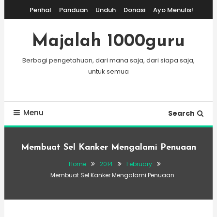
Skip
Perihal
Panduan
Unduh
Donasi
Ayo Menulis!
To
Content
Majalah 1000guru
Berbagi pengetahuan, dari mana saja, dari siapa saja,
untuk semua
Menu
Search
Membuat Sel Kanker Mengalami Penuaan
Home
2014
February
Membuat Sel Kanker Mengalami Penuaan