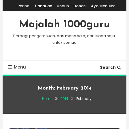
Skip
Perihal
Panduan
Unduh
Donasi
Ayo Menulis!
To
Content
Majalah 1000guru
Berbagi pengetahuan, dari mana saja, dari siapa saja,
untuk semua
Menu
Search
Month:
February 2014
Home
2014
February