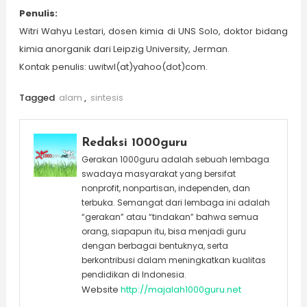
Penulis
:
Witri Wahyu Lestari, dosen kimia di UNS Solo, doktor bidang
kimia anorganik dari Leipzig University, Jerman.
Kontak penulis: uwitwl(at)yahoo(dot)com.
Tagged
alam
,
sintesis
Redaksi 1000guru
Gerakan 1000guru adalah sebuah lembaga
swadaya masyarakat yang bersifat
nonprofit, nonpartisan, independen, dan
terbuka. Semangat dari lembaga ini adalah
“gerakan” atau “tindakan” bahwa semua
orang, siapapun itu, bisa menjadi guru
dengan berbagai bentuknya, serta
berkontribusi dalam meningkatkan kualitas
pendidikan di Indonesia.
Website
http://majalah1000guru.net