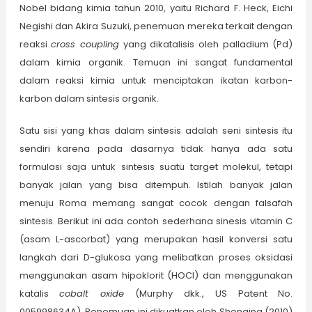
Nobel bidang kimia tahun 2010, yaitu Richard F. Heck, Eichi
Negishi dan Akira Suzuki, penemuan mereka terkait dengan
reaksi
cross coupling
yang dikatalisis oleh palladium (Pd)
dalam kimia organik. Temuan ini sangat fundamental
dalam reaksi kimia untuk menciptakan ikatan karbon-
karbon dalam sintesis organik.
Satu sisi yang khas dalam sintesis adalah seni sintesis itu
sendiri karena pada dasarnya tidak hanya ada satu
formulasi saja untuk sintesis suatu target molekul, tetapi
banyak jalan yang bisa ditempuh. Istilah banyak jalan
menuju Roma memang sangat cocok dengan falsafah
sintesis. Berikut ini ada contoh sederhana sinesis vitamin C
(asam L-ascorbat) yang merupakan hasil konversi satu
langkah dari D-glukosa yang melibatkan proses oksidasi
menggunakan asam hipoklorit (HOCl) dan menggunakan
katalis
cobalt oxide
(Murphy dkk., US Patent No.
005998634A). Penemuan ini dikuatkan oleh Shenqing (2010)