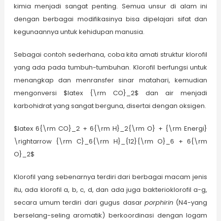
kimia menjadi sangat penting. Semua unsur di alam ini
dengan berbagai modifikasinya bisa dipelajari sifat dan
kegunaannya untuk kehidupan manusia.
Sebagai contoh sederhana, coba kita amati struktur klorofil
yang ada pada tumbuh-tumbuhan. Klorofil berfungsi untuk
menangkap dan menransfer sinar matahari, kemudian
mengonversi $latex {\rm CO}_2$ dan air menjadi
karbohidrat yang sangat berguna, disertai dengan oksigen.
$latex 6{\rm CO}_2 + 6{\rm H}_2{\rm O} + {\rm Energi}
\rightarrow {\rm C}_6{\rm H}_{12}{\rm O}_6 + 6{\rm
O}_2$
Klorofil yang sebenarnya terdiri dari berbagai macam jenis
itu, ada klorofil a, b, c, d, dan ada juga bakterioklorofil a-g,
secara umum terdiri dari gugus dasar
porphirin
(N4-yang
berselang-seling aromatik) berkoordinasi dengan logam