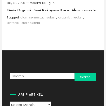
July 31, 2020
Redaksi 1000guru
Kimia Organik: Seni Rekayasa Karsa Alam Semesta
Tagged
alam semesta
,
isolasi
,
organik
,
reaksi
,
sintesis
,
stereokimia
Search
for:
ARSIP ARTIKEL
Arsip