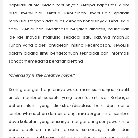
populasi dunia setiap tahunnya? Berapa kapasitas alam
bisa menyuplai semua kebutuhan manusia? Apakah
manusia stagnan dan puas dengan kondisinya? Tentu saja
tidak! Kehidupan senantiasa berjalan dinamis, muncullah
ide-ide inovasi manusia sebagai satu-satunya makhluk
Tuhan yang diberi anugerah insting kecerdasan. Revolusi
dalam bidang ilmu pengetahuan teknologi dan informasi
sangat memegang peranan penting.
“Chemistry is the creative Force!”
Seiring dengan berjalannya waktu manusia menjadi kreatif
untuk membuat sesuatu yang bersifat artifisial. Berbagai
bahan alam yang diekstrak/diisolasi, baik dari dunia
tumbuh-tumbuhan dan binatang, mikroorganisme, sumber
daya kelautan, yang biasanya mengandung senyawa kimia
baru dipelajari melalui proses
screening
, mulai dari
penentuan strukturnya, aktivitas biologis, sampai aspek