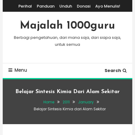
Skip
Perihal
Panduan
Unduh
Donasi
Ayo Menulis!
To
Content
Majalah 1000guru
Berbagi pengetahuan, dari mana saja, dari siapa saja,
untuk semua
Menu
Search
Belajar Sintesis Kimia Dari Alam Sekitar
Home
2011
January
Belajar Sintesis Kimia dari Alam Sekitar