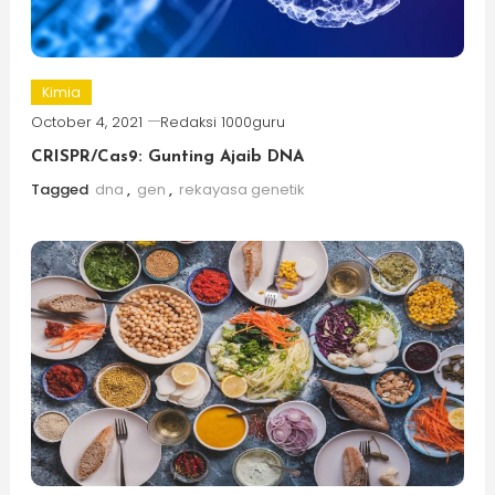
Kimia
October 4, 2021
Redaksi 1000guru
CRISPR/Cas9: Gunting Ajaib DNA
Tagged
dna
,
gen
,
rekayasa genetik