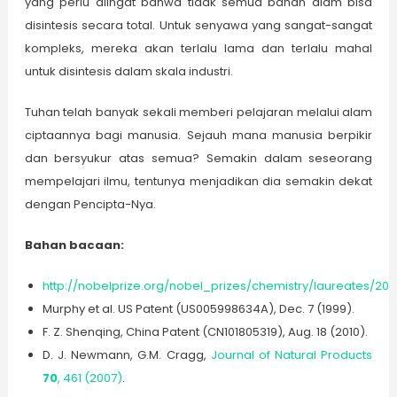
yang perlu diingat bahwa tidak semua bahan alam bisa
disintesis secara total. Untuk senyawa yang sangat-sangat
kompleks, mereka akan terlalu lama dan terlalu mahal
untuk disintesis dalam skala industri.
Tuhan telah banyak sekali memberi pelajaran melalui alam
ciptaannya bagi manusia. Sejauh mana manusia berpikir
dan bersyukur atas semua? Semakin dalam seseorang
mempelajari ilmu, tentunya menjadikan dia semakin dekat
dengan Pencipta-Nya.
Bahan bacaan:
http://nobelprize.org/nobel_prizes/chemistry/laureates/2010
Murphy et al. US Patent (US005998634A), Dec. 7 (1999).
F. Z. Shenqing, China Patent (CN101805319), Aug. 18 (2010).
D. J. Newmann, G.M. Cragg,
Journal of Natural Products
70
, 461 (2007)
.